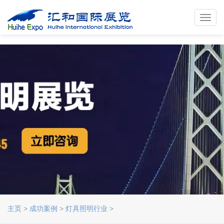
Toggl
navig
主页
>
成功案例
>
灯具照明行业
>