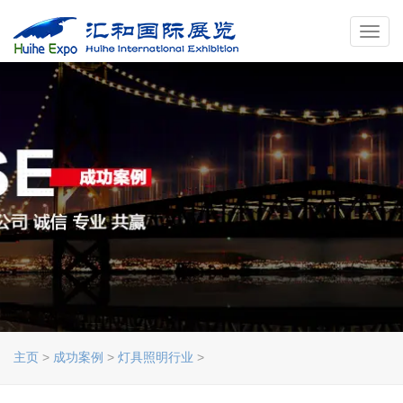
Toggl
navig
主页
>
成功案例
>
灯具照明行业
>